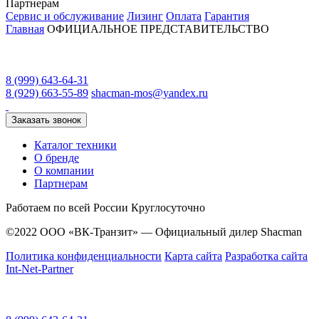
Партнерам
Сервис и обслуживание
Лизинг
Оплата
Гарантия
Главная
ОФИЦИАЛЬНОЕ ПРЕДСТАВИТЕЛЬСТВО
8 (999) 643-64-31
8 (929) 663-55-89
shacman-mos@yandex.ru
Заказать звонок
Каталог техники
О бренде
О компании
Партнерам
Работаем по всей России
Круглосуточно
©2022 ООО «ВК-Транзит» — Официальный дилер Shacman
Политика конфиденциальности
Карта сайта
Разработка сайта
Int-Net-Partner