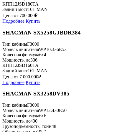
КПП
12JSD180TA
Задний мост
16T MAN
Цена от
700 000
₽
Подробнее
Купить
SHACMAN SX5258GJBDR384
Тип кабины
F3000
Модель двигателя
WP10.336E53
Колесная формула
6x4
Мощность, лс
336
КПП
12JSD160TA
Задний мост
16T MAN
Цена от
7 000 000
₽
Подробнее
Купить
SHACMAN SX3258DV385
Тип кабины
F3000
Модель двигателя
WP12.430E50
Колесная формула
6x6
Мощность, лс
430
Грузоподъемность, тонн
48
Объем кузова, м3
25,7