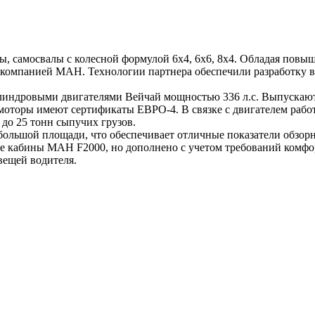
ры, самосвалы с колесной формулой 6х4, 6х6, 8х4. Обладая пов
ой компанией МАН. Технологии партнера обеспечили разработк
линдровыми двигателями Вейчай мощностью 336 л.с. Выпускаю
оторы имеют сертификаты ЕВРО-4. В связке с двигателем работ
 до 25 тонн сыпучих грузов.
льшой площади, что обеспечивает отличные показатели обзорн
ве кабины МАН F2000, но дополнено с учетом требований комфор
вещей водителя.