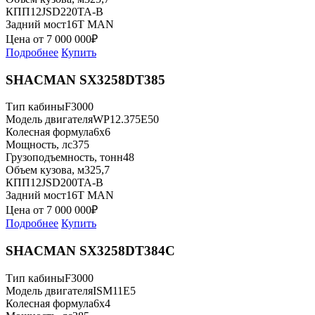
КПП
12JSD220TA-B
Задний мост
16T MAN
Цена от
7 000 000
₽
Подробнее
Купить
SHACMAN SX3258DT385
Тип кабины
F3000
Модель двигателя
WP12.375E50
Колесная формула
6x6
Мощность, лс
375
Грузоподъемность, тонн
48
Объем кузова, м3
25,7
КПП
12JSD200TA-B
Задний мост
16T MAN
Цена от
7 000 000
₽
Подробнее
Купить
SHACMAN SX3258DT384C
Тип кабины
F3000
Модель двигателя
ISM11E5
Колесная формула
6x4