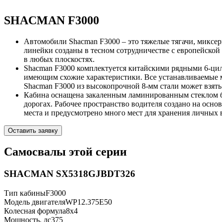
SHACMAN F3000
Автомобили Shacman F3000 – это тяжелые тягачи, миксе
линейки созданы в тесном сотрудничестве с европейск
в любых плоскостях.
Shacman F3000 комплектуется китайскими рядными 6-ци
имеющим схожие характеристики. Все устанавливаемые м
Shacman F3000 из высокопрочной 8-мм стали может взять
Кабина оснащена закаленным ламинированным стеклом бо
дорогах. Рабочее пространство водителя создано на осно
места и предусмотрено много мест для хранения личных 
Оставить заявку
Самосвалы этой серии
SHACMAN SX5318GJBDT326
Тип кабины
F3000
Модель двигателя
WP12.375E50
Колесная формула
8x4
Мощность, лс
375