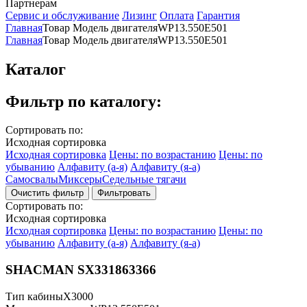
Партнерам
Сервис и обслуживание
Лизинг
Оплата
Гарантия
Главная
Товар Модель двигателя
WP13.550E501
Главная
Товар Модель двигателя
WP13.550E501
Каталог
Фильтр по каталогу:
Сортировать по:
Исходная сортировка
Исходная сортировка
Цены: по возрастанию
Цены: по
убыванию
Алфавиту (а-я)
Алфавиту (я-а)
Самосвалы
Миксеры
Седельные тягачи
Фильтровать
Сортировать по:
Исходная сортировка
Исходная сортировка
Цены: по возрастанию
Цены: по
убыванию
Алфавиту (а-я)
Алфавиту (я-а)
SHACMAN SX331863366
Тип кабины
X3000