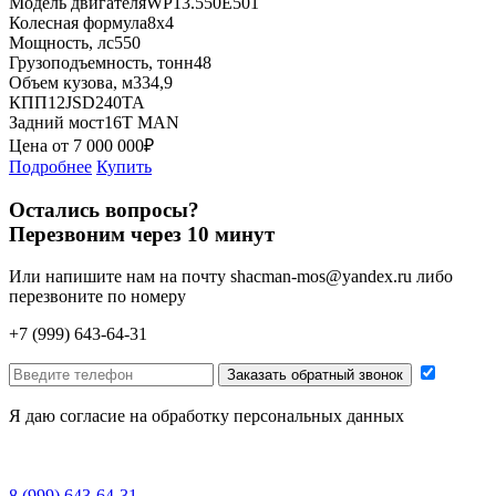
Модель двигателя
WP13.550E501
Колесная формула
8x4
Мощность, лс
550
Грузоподъемность, тонн
48
Объем кузова, м3
34,9
КПП
12JSD240TA
Задний мост
16T MAN
Цена от
7 000 000
₽
Подробнее
Купить
Остались вопросы?
Перезвоним через 10 минут
Или напишите нам на почту
shacman-mos@yandex.ru
либо
перезвоните по номеру
+7 (999) 643-64-31
Заказать обратный звонок
Я даю согласие на обработку персональных данных
8 (999) 643-64-31