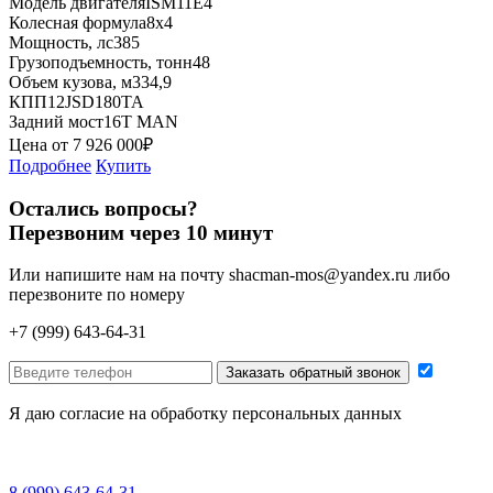
Модель двигателя
ISM11E4
Колесная формула
8x4
Мощность, лс
385
Грузоподъемность, тонн
48
Объем кузова, м3
34,9
КПП
12JSD180TA
Задний мост
16T MAN
Цена от
7 926 000
₽
Подробнее
Купить
Остались вопросы?
Перезвоним через 10 минут
Или напишите нам на почту
shacman-mos@yandex.ru
либо
перезвоните по номеру
+7 (999) 643-64-31
Заказать обратный звонок
Я даю согласие на обработку персональных данных
8 (999) 643-64-31