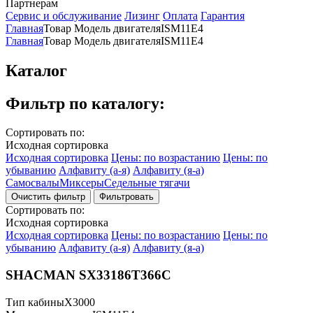
Партнерам
Сервис и обслуживание
Лизинг
Оплата
Гарантия
Главная
Товар Модель двигателя
ISM11E4
Главная
Товар Модель двигателя
ISM11E4
Каталог
Фильтр по каталогу:
Сортировать по:
Исходная сортировка
Исходная сортировка
Цены: по возрастанию
Цены: по
убыванию
Алфавиту (а-я)
Алфавиту (я-а)
Самосвалы
Миксеры
Седельные тягачи
Фильтровать
Сортировать по:
Исходная сортировка
Исходная сортировка
Цены: по возрастанию
Цены: по
убыванию
Алфавиту (а-я)
Алфавиту (я-а)
SHACMAN SX33186T366C
Тип кабины
X3000