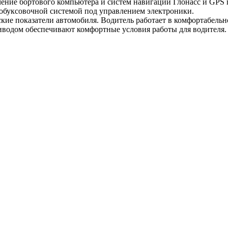
чение бортового компьютера и систем навигации Глонасс и GPS
буксовочной системой под управлением электроники.
ие показатели автомобиля. Водитель работает в комфортабельно
иводом обеспечивают комфортные условия работы для водителя.