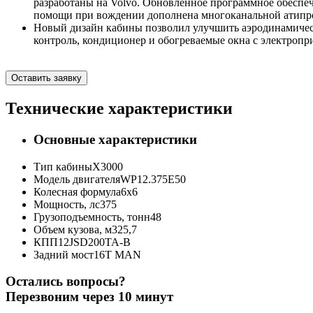
разработаны на Volvo. Обновленное программное обеспе
помощи при вождении дополнена многоканальной атипро
Новый дизайн кабины позволил улучшить аэродинамическ
контроль, кондиционер и обогреваемые окна с электропр
Оставить заявку
Технические характеристики
Основные характеристики
Тип кабины
X3000
Модель двигателя
WP12.375E50
Колесная формула
6x6
Мощность, лс
375
Грузоподъемность, тонн
48
Объем кузова, м3
25,7
КПП
12JSD200TA-B
Задний мост
16T MAN
Остались вопросы?
Перезвоним через 10 минут