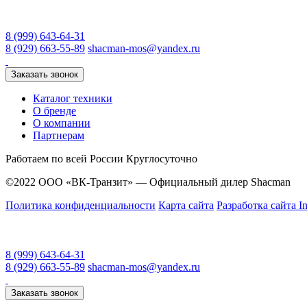
8 (999) 643-64-31
8 (929) 663-55-89
shacman-mos@yandex.ru
Заказать звонок
Каталог техники
О бренде
О компании
Партнерам
Работаем по всей России
Круглосуточно
©2022 ООО «ВК-Транзит» — Официальный дилер Shacman
Политика конфиденциальности
Карта сайта
Разработка сайта In
8 (999) 643-64-31
8 (929) 663-55-89
shacman-mos@yandex.ru
Заказать звонок