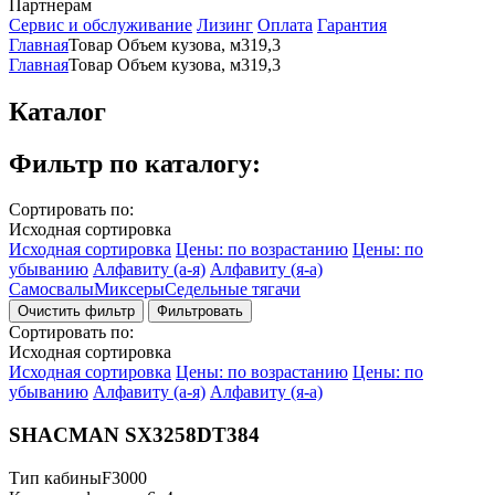
Партнерам
Сервис и обслуживание
Лизинг
Оплата
Гарантия
Главная
Товар Объем кузова, м3
19,3
Главная
Товар Объем кузова, м3
19,3
Каталог
Фильтр по каталогу:
Сортировать по:
Исходная сортировка
Исходная сортировка
Цены: по возрастанию
Цены: по
убыванию
Алфавиту (а-я)
Алфавиту (я-а)
Самосвалы
Миксеры
Седельные тягачи
Фильтровать
Сортировать по:
Исходная сортировка
Исходная сортировка
Цены: по возрастанию
Цены: по
убыванию
Алфавиту (а-я)
Алфавиту (я-а)
SHACMAN SX3258DT384
Тип кабины
F3000