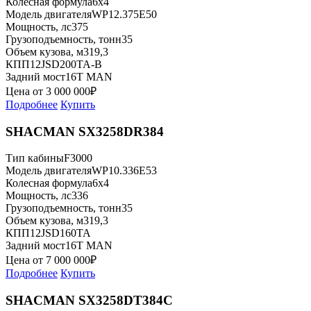
Колесная формула
6x4
Модель двигателя
WP12.375E50
Мощность, лс
375
Грузоподъемность, тонн
35
Объем кузова, м3
19,3
КПП
12JSD200TA-В
Задний мост
16T MAN
Цена от
3 000 000
₽
Подробнее
Купить
SHACMAN SX3258DR384
Тип кабины
F3000
Модель двигателя
WP10.336E53
Колесная формула
6x4
Мощность, лс
336
Грузоподъемность, тонн
35
Объем кузова, м3
19,3
КПП
12JSD160TA
Задний мост
16T MAN
Цена от
7 000 000
₽
Подробнее
Купить
SHACMAN SX3258DT384C