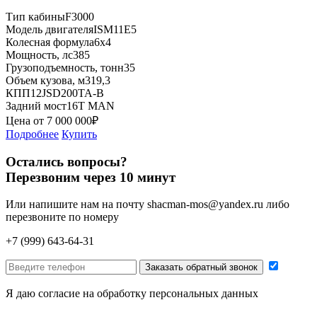
Тип кабины
F3000
Модель двигателя
ISM11E5
Колесная формула
6x4
Мощность, лс
385
Грузоподъемность, тонн
35
Объем кузова, м3
19,3
КПП
12JSD200TA-B
Задний мост
16T MAN
Цена от
7 000 000
₽
Подробнее
Купить
Остались вопросы?
Перезвоним через 10 минут
Или напишите нам на почту
shacman-mos@yandex.ru
либо
перезвоните по номеру
+7 (999) 643-64-31
Заказать обратный звонок
Я даю согласие на обработку персональных данных