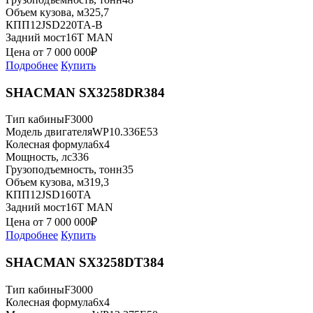
Объем кузова, м3
25,7
КПП
12JSD220TA-B
Задний мост
16T MAN
Цена от
7 000 000
₽
Подробнее
Купить
SHACMAN SX3258DR384
Тип кабины
F3000
Модель двигателя
WP10.336E53
Колесная формула
6x4
Мощность, лс
336
Грузоподъемность, тонн
35
Объем кузова, м3
19,3
КПП
12JSD160TA
Задний мост
16T MAN
Цена от
7 000 000
₽
Подробнее
Купить
SHACMAN SX3258DT384
Тип кабины
F3000
Колесная формула
6x4