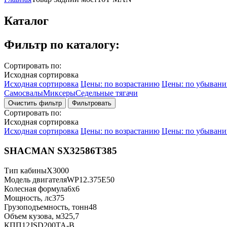
Каталог
Фильтр по каталогу:
Сортировать по:
Исходная сортировка
Исходная сортировка
Цены: по возрастанию
Цены: по убыван
Самосвалы
Миксеры
Седельные тягачи
Фильтровать
Сортировать по:
Исходная сортировка
Исходная сортировка
Цены: по возрастанию
Цены: по убыван
SHACMAN SX32586T385
Тип кабины
X3000
Модель двигателя
WP12.375E50
Колесная формула
6x6
Мощность, лс
375
Грузоподъемность, тонн
48
Объем кузова, м3
25,7
КПП
12JSD200TA-B