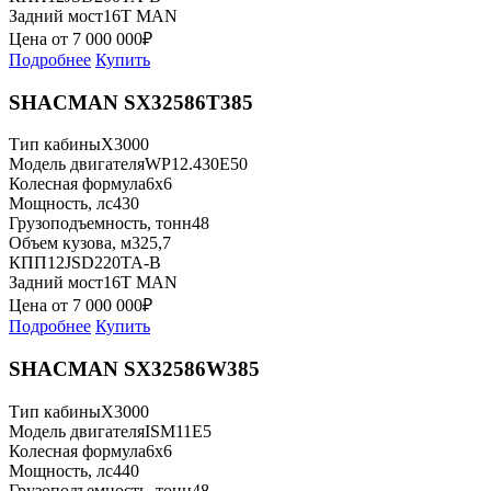
Задний мост
16T MAN
Цена от
7 000 000
₽
Подробнее
Купить
SHACMAN SX32586T385
Тип кабины
X3000
Модель двигателя
WP12.430E50
Колесная формула
6x6
Мощность, лс
430
Грузоподъемность, тонн
48
Объем кузова, м3
25,7
КПП
12JSD220TA-B
Задний мост
16T MAN
Цена от
7 000 000
₽
Подробнее
Купить
SHACMAN SX32586W385
Тип кабины
X3000
Модель двигателя
ISM11E5
Колесная формула
6x6
Мощность, лс
440
Грузоподъемность, тонн
48